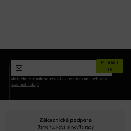
Z
á
Přihlásit
p
se
a
t
Vložením e-mailu souhlasíte s
podmínkami ochrany
osobních údajů
í
Zákaznická podpora
Jsme tu, když si nevíte rady