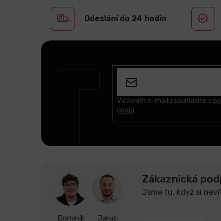
Odeslání do 24 hodin
Z
á
p
a
t
Vložením e-mailu souhlasíte s
po
údajů
í
Zákaznická pod
Jsme tu, když si neví
Dominik
Jakub