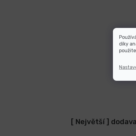
Použív
díky an
použite
Nastav
[ Největší ] dodav