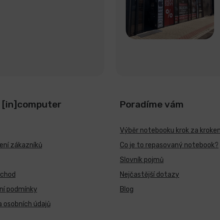
 [in]computer
Poradíme vám
Výběr notebooku krok za kroke
ní zákazníků
Co je to repasovaný notebook?
Slovník pojmů
bchod
Nejčastější dotazy
ní podmínky
Blog
 osobních údajů