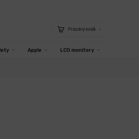
Prázdný košík
Nákupní
košík
lety
Apple
LCD monitory
Příslušens