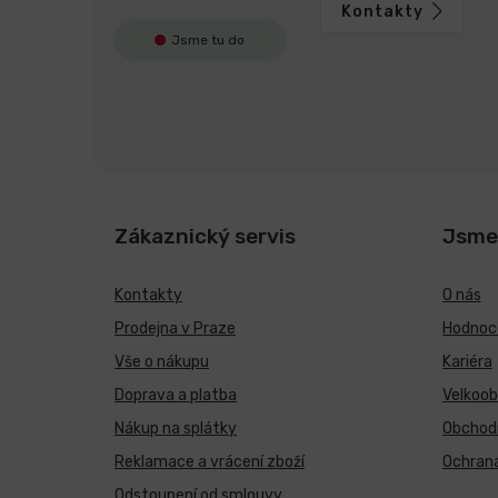
Kontakty
Jsme tu do
Zákaznický servis
Jsme
Kontakty
O nás
Prodejna v Praze
Hodnoce
Vše o nákupu
Kariéra
Doprava a platba
Velkoo
Nákup na splátky
Obchod
Reklamace a vrácení zboží
Ochrana
Odstoupení od smlouvy