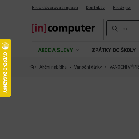
Přejít
Proč důvěřovat repasu
Kontakty
Prodejna
na
obsah
AKCE A SLEVY
ZPÁTKY DO ŠKOLY
Akční nabídka
Vánoční dárky
VÁNOČNÍ VÝP