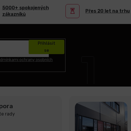
5000+ spokojených
Přes 20 let na trhu
zákazníků
Přihlásit
se
dmínkami ochrany osobních
pora
te rady