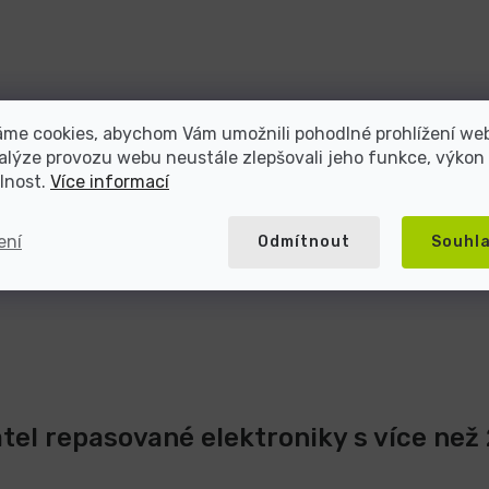
áme cookies, abychom Vám umožnili pohodlné prohlížení we
alýze provozu webu neustále zlepšovali jeho funkce, výkon
lnost.
Více informací
ení
Odmítnout
Souhl
atel repasované elektroniky s více než 2