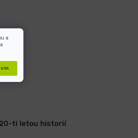
bu a
 a
asím
0-ti letou historií