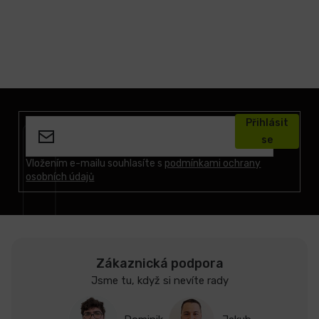
Z
á
Přihlásit
p
se
a
t
Vložením e-mailu souhlasíte s
podmínkami ochrany
osobních údajů
í
Zákaznická podpora
Jsme tu, když si nevíte rady