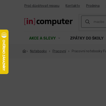
Přejít
Proč důvěřovat repasu
Kontakty
Prodejna
na
obsah
AKCE A SLEVY
ZPÁTKY DO ŠKOLY
Notebooky
Pracovní
Pracovní notebooky Fu