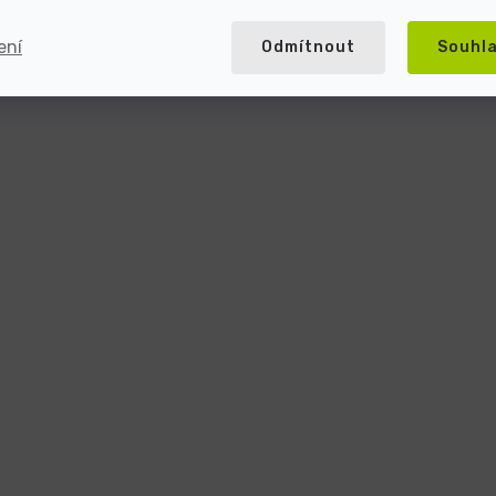
ení
Odmítnout
Souhl