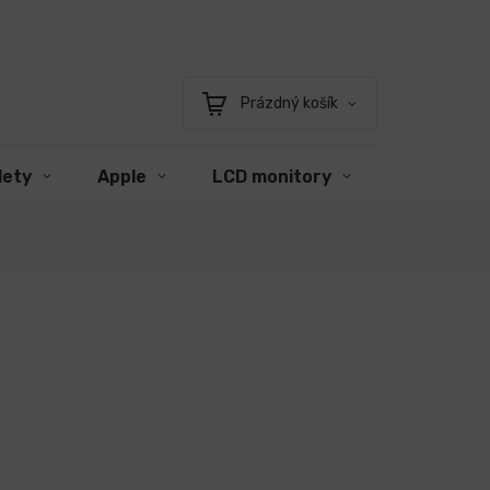
Prázdný košík
Nákupní
košík
lety
Apple
LCD monitory
Příslušens