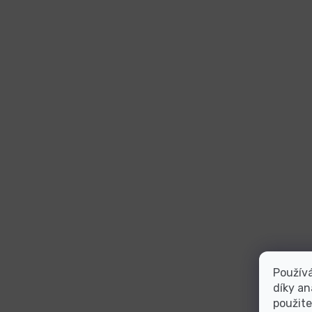
Použív
díky an
použite