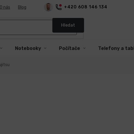
+420 608 146 134
O nás
Blog
Hledat
Notebooky
Počítače
Telefony a tab
jitsu