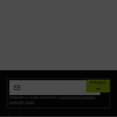
Z
á
Přihlásit
p
se
a
t
Vložením e-mailu souhlasíte s
podmínkami ochrany
osobních údajů
í