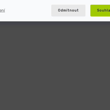
ení
Odmítnout
Souhl