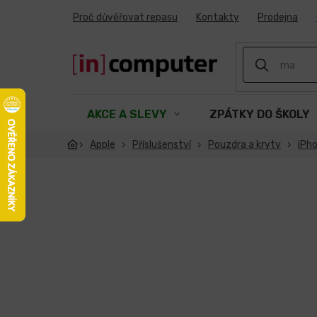
Přejít
Proč důvěřovat repasu
Kontakty
Prodejna
na
obsah
AKCE A SLEVY
ZPÁTKY DO ŠKOLY
Apple
Příslušenství
Pouzdra a kryty
iPh