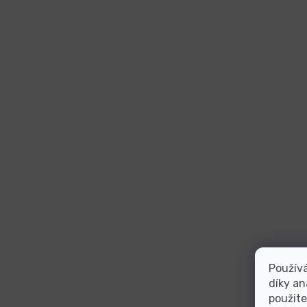
Použív
díky an
použite