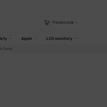
Prázdný košík
Nákupní
košík
lety
Apple
LCD monitory
Příslušens
16 Černá