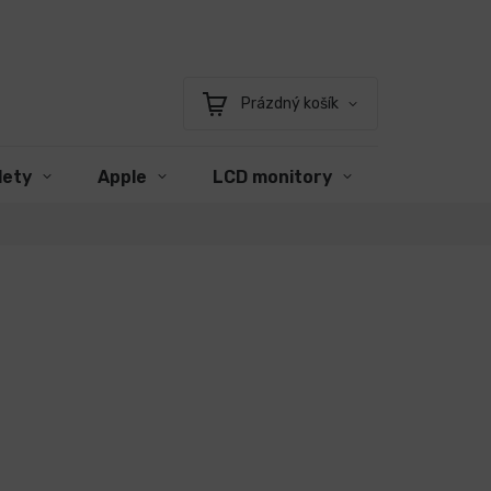
Prázdný košík
Nákupní
košík
lety
Apple
LCD monitory
Příslušens