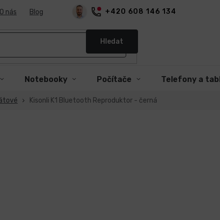
+420 608 146 134
O nás
Blog
Hledat
Notebooky
Počítače
Telefony a tab
átové
Kisonli K1 Bluetooth Reproduktor - černá