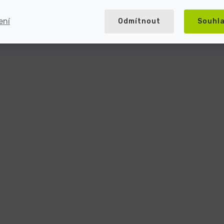
ení
Odmítnout
Souhl