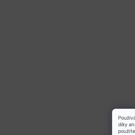
Použív
díky an
použite