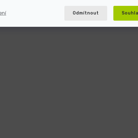
ení
Odmítnout
Souhl