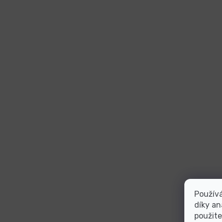
Použív
díky an
použite