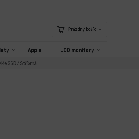
Prázdný košík
Nákupní
košík
lety
Apple
LCD monitory
Příslušens
VMe SSD / Stříbrná