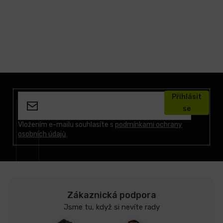
Z
á
Přihlásit
p
se
a
t
Vložením e-mailu souhlasíte s
podmínkami ochrany
osobních údajů
í
Zákaznická podpora
Jsme tu, když si nevíte rady