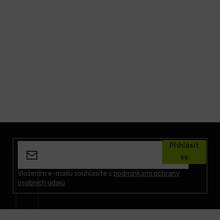
Z
á
Přihlásit
p
se
a
t
Vložením e-mailu souhlasíte s
podmínkami ochrany
osobních údajů
í