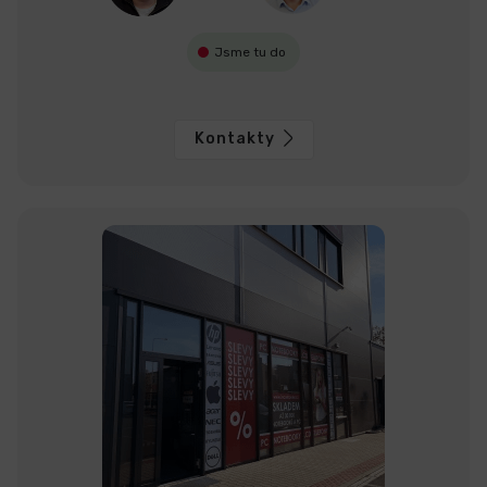
s
u
Jsme tu do
Kontakty