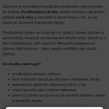
Dopřejte si větší klid při používání notebooku nebo počítače.
Se službou
Prodloužení záruky
získáte ochranu vybraného
zařízení
na 2 roky
a nemusíte si lámat hlavu s tím, co se
stane po skončení standardní záruky.
Prodloužená záruka se vztahuje na funkční závady zařízení a
automaticky navazuje na standardní záruční dobu. Spustí se v
den následující po jejím uplynutí. Nemusíte podepisovat
žádnou další smlouvu – jako záruční certifikát vám slouží
faktura.
Co služba zahrnuje?
prodloužení ochrany zařízení
krytí funkčních závad po skončení standardní záruky
jednoduché uplatnění reklamace přímo u nás
stejná pravidla jako u běžné reklamace
přechod záruky na nový kus při výměně zařízení v rámci
standardní záruky