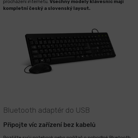
procházení internetu.
Všechny modely klávesnic mají
ů
kompletní český a slovenský layout.
LCD
monitory
Příslušenství
Značky
Bluetooth adaptér do USB
Připojte víc zařízení bez kabelů
Rozšiřte svůj notebook nebo počítač o pohodlné Bluetooth