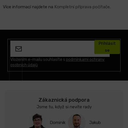
Více informací najdete na
Kompletní příprava počítače
.
O
v
Z
l
á
á
Přihlásit
p
d
se
a
a
t
Vložením e-mailu souhlasíte s
podmínkami ochrany
c
osobních údajů
í
í
p
r
v
k
y
Zákaznická podpora
v
Jsme tu, když si nevíte rady
ý
p
Dominik
Jakub
i