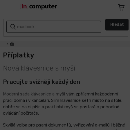
Přejít
na
Nákupn
obsah
košík
AKCE
Hledat
A
SLEVY
ZPÁTKY
DO
Příplatky
ŠKOLY
V
Nová klávesnice s myší
ý
Notebooky
p
Pracujte svižněji každý den
i
Počítače
s
Moderní sada klávesnice a myši
vám zpříjemní každodenní
č
práci doma i v kanceláři. Slim klávesnice šetří místo na stole,
Telefony
dobře se na ní píše a praktická myš se postará o pohodlné
l
a
ovládání počítače.
tablety
á
n
Skvělá volba pro psaní dokumentů, vyřizování e-mailů i běžné
k
Apple