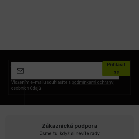
Z
á
Přihlásit
p
se
a
t
Vložením e-mailu souhlasíte s
podmínkami ochrany
osobních údajů
í
Zákaznická podpora
Jsme tu, když si nevíte rady