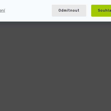
ení
Odmítnout
Souhl