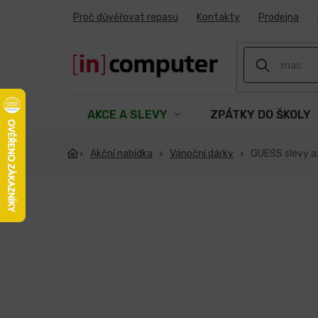
Přejít
Proč důvěřovat repasu
Kontakty
Prodejna
na
obsah
AKCE A SLEVY
ZPÁTKY DO ŠKOLY
Akční nabídka
Vánoční dárky
GUESS slevy a