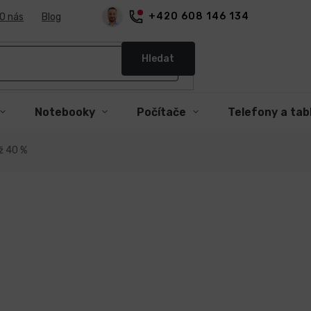
+420 608 146 134
O nás
Blog
Hledat
Notebooky
Počítače
Telefony a tab
ž 40 %