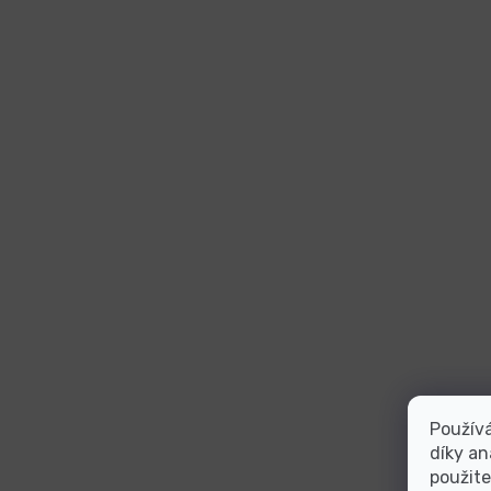
Použív
díky an
použite