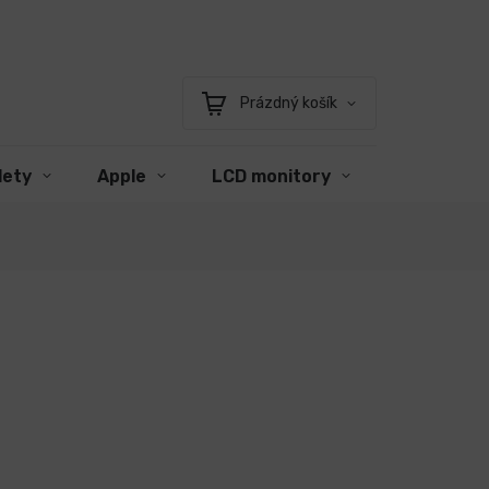
Prázdný košík
Nákupní
košík
lety
Apple
LCD monitory
Příslušens