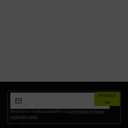
Z
á
Přihlásit
p
se
a
t
Vložením e-mailu souhlasíte s
podmínkami ochrany
osobních údajů
í