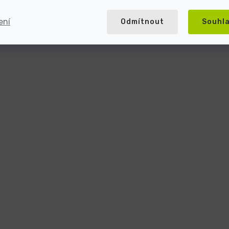
ení
Odmítnout
Souhl