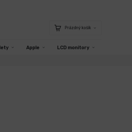
Prázdný košík
Nákupní
košík
lety
Apple
LCD monitory
Příslušens