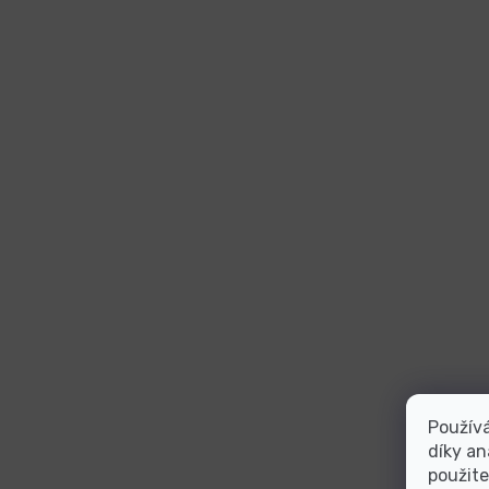
Použív
díky an
použite