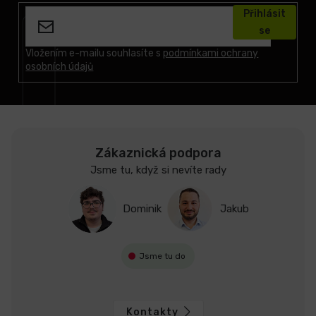
á
Přihlásit
p
se
a
t
Vložením e-mailu souhlasíte s
podmínkami ochrany
osobních údajů
í
Zákaznická podpora
Jsme tu, když si nevíte rady
Dominik
Jakub
Jsme tu do
Kontakty