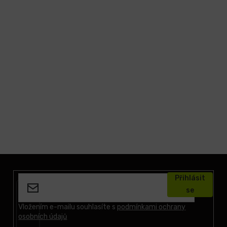
Z
á
Přihlásit
p
se
a
t
Vložením e-mailu souhlasíte s
podmínkami ochrany
osobních údajů
í