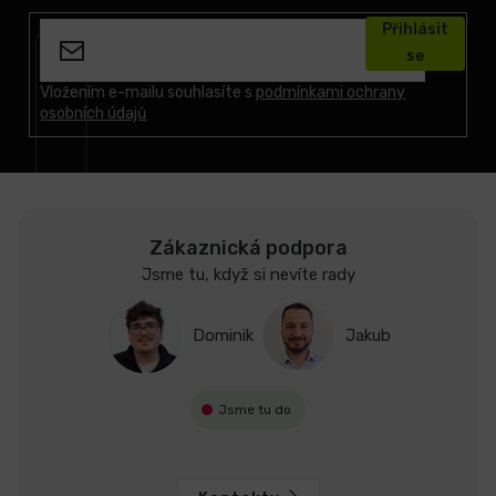
á
Přihlásit
p
se
a
t
Vložením e-mailu souhlasíte s
podmínkami ochrany
osobních údajů
í
Zákaznická podpora
Jsme tu, když si nevíte rady
Dominik
Jakub
Jsme tu do