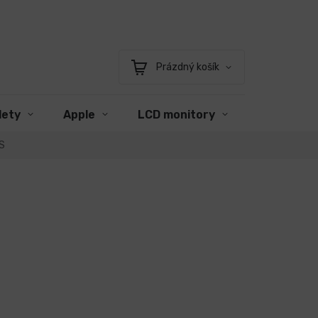
Prázdný košík
Nákupní
košík
lety
Apple
LCD monitory
Příslušens
S