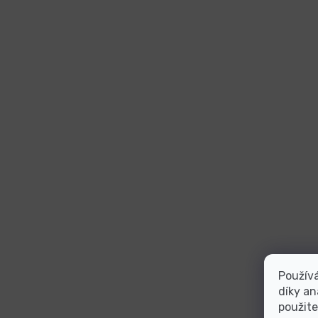
Použív
díky an
použite