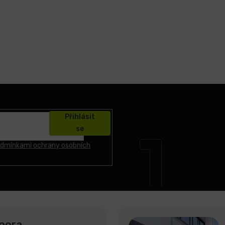
Přihlásit
se
dmínkami ochrany osobních
pora