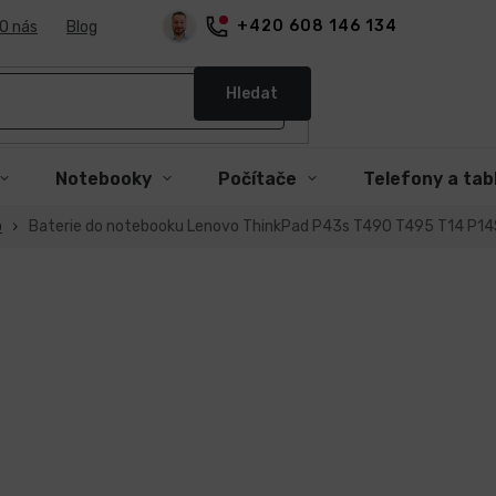
+420 608 146 134
O nás
Blog
Hledat
Notebooky
Počítače
Telefony a tab
o
Baterie do notebooku Lenovo ThinkPad P43s T490 T495 T14 P14