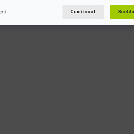
ení
Odmítnout
Souhl