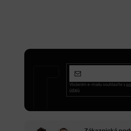
Z
á
p
a
t
Vložením e-mailu souhlasíte s
po
údajů
í
Zákaznická pod