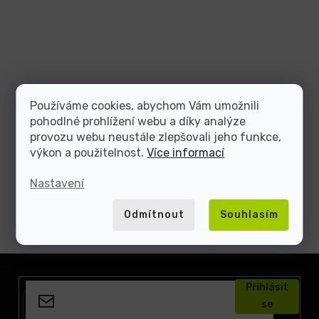
Používáme cookies, abychom Vám umožnili
pohodlné prohlížení webu a díky analýze
provozu webu neustále zlepšovali jeho funkce,
výkon a použitelnost.
Více informací
Nastavení
Odmítnout
Souhlasím
Z
á
Přihlásit
p
se
a