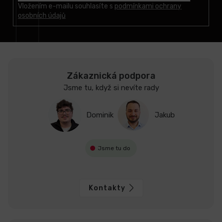
t
Vložením e-mailu souhlasíte s
podmínkami ochrany
osobních údajů
í
Zákaznická podpora
Jsme tu, když si nevíte rady
Dominik
Jakub
Jsme tu do
Kontakty