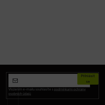
Z
á
Přihlásit
p
se
a
t
Vložením e-mailu souhlasíte s
podmínkami ochrany
osobních údajů
í