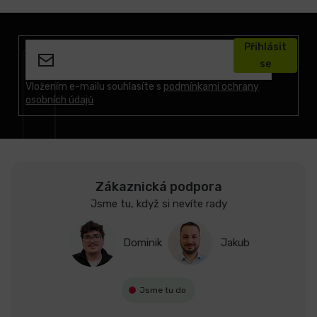
Z
á
Přihlásit
p
se
a
t
Vložením e-mailu souhlasíte s
podmínkami ochrany
osobních údajů
í
Zákaznická podpora
Jsme tu, když si nevíte rady
Dominik
Jakub
Jsme tu do