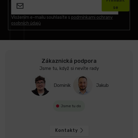
Přihlásit
p
se
a
t
Vložením e-mailu souhlasíte s
podmínkami ochrany
osobních údajů
í
Zákaznická podpora
Jsme tu, když si nevíte rady
Dominik
Jakub
Jsme tu do
Kontakty