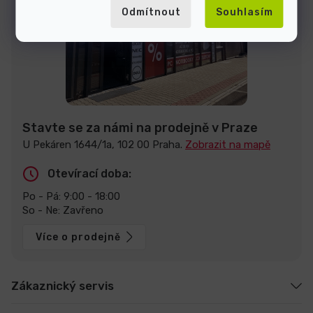
Odmítnout
Souhlasím
Stavte se za námi na prodejně v Praze
U Pekáren 1644/1a, 102 00 Praha.
Zobrazit na mapě
Otevírací doba:
Po - Pá: 9:00 - 18:00
So - Ne: Zavřeno
Více o prodejně
Zákaznický servis