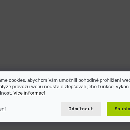
áme cookies, abychom Vám umožnili pohodlné prohlížení we
alýze provozu webu neustále zlepšovali jeho funkce, výkon
lnost.
Více informací
ení
Odmítnout
Souhl