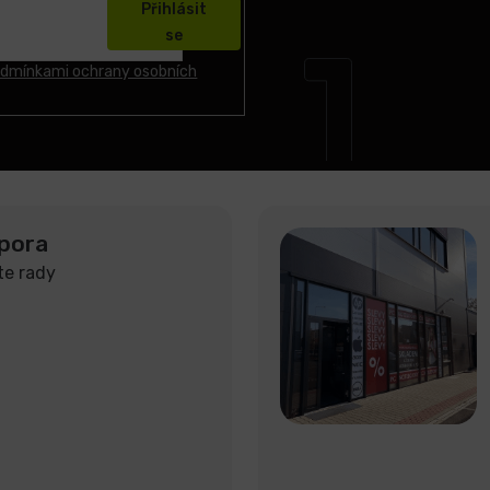
Přihlásit
se
dmínkami ochrany osobních
pora
te rady