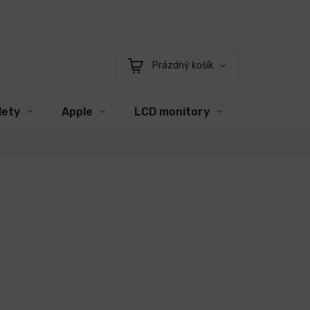
Prázdný košík
Nákupní
košík
lety
Apple
LCD monitory
Příslušens