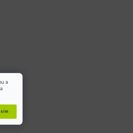
bu a
 a
asím