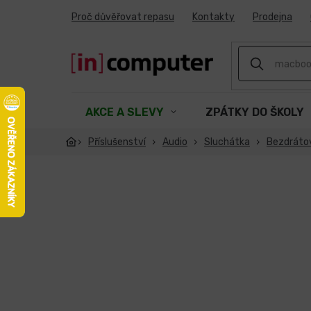
Přejít
Proč důvěřovat repasu
Kontakty
Prodejna
na
obsah
AKCE A SLEVY
ZPÁTKY DO ŠKOLY
Příslušenství
Audio
Sluchátka
Bezdráto