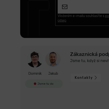
p
a
t
Vložením e-mailu souhlasíte s
po
údajů
í
Zákaznická pod
Jsme tu, když si neví
Dominik
Jakub
Kontakty
Jsme tu do