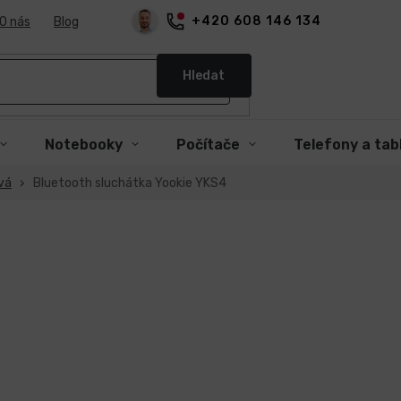
+420 608 146 134
O nás
Blog
Hledat
Notebooky
Počítače
Telefony a tab
vá
Bluetooth sluchátka Yookie YKS4