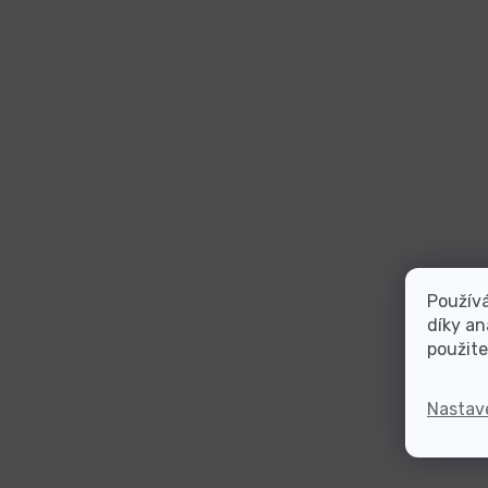
Použív
díky an
použite
Nastav