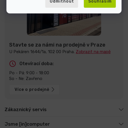
Odmítnout
Souhlasím
Stavte se za námi na prodejně v Praze
U Pekáren 1644/1a, 102 00 Praha.
Zobrazit na mapě
Otevírací doba:
Po - Pá: 9:00 - 18:00
So - Ne: Zavřeno
Více o prodejně
Zákaznický servis
Jsme [in]computer