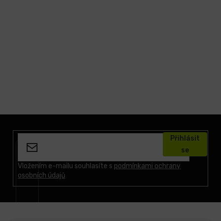
Z
á
Přihlásit
p
se
a
t
Vložením e-mailu souhlasíte s
podmínkami ochrany
osobních údajů
í