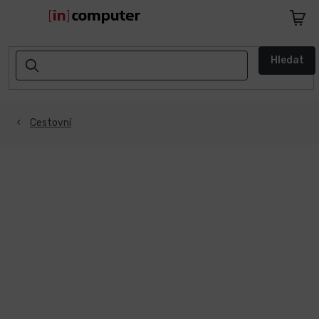
Přejít
na
Nákupn
obsah
košík
AKCE
Hledat
A
SLEVY
ZPÁTKY
Cestovní
DO
ŠKOLY
Notebooky
Počítače
Telefony
a
tablety
Apple