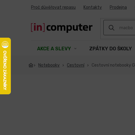
Přejít
Proč důvěřovat repasu
Kontakty
Prodejna
na
obsah
AKCE A SLEVY
ZPÁTKY DO ŠKOLY
Notebooky
Cestovní
Cestovní notebooky 