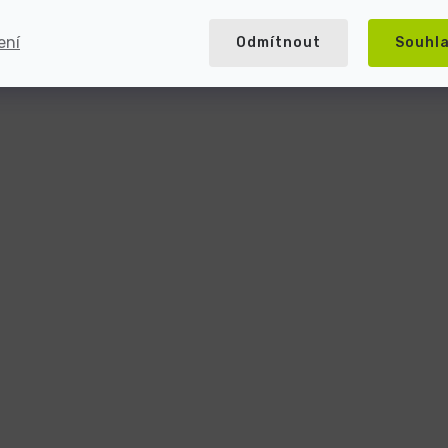
ení
Odmítnout
Souhl