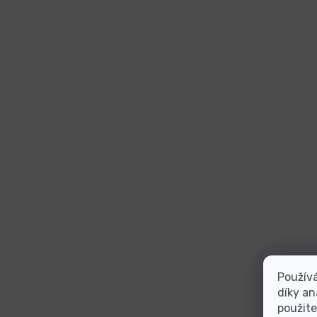
Použív
díky an
použite