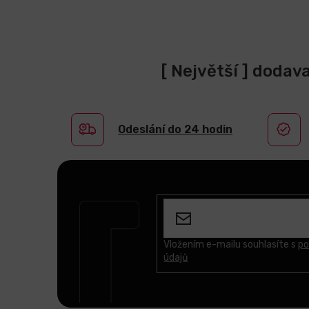
[ Největší ] dodav
Odeslání do 24 hodin
Z
á
p
a
t
Vložením e-mailu souhlasíte s
po
údajů
í