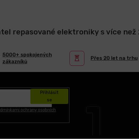
atel repasované elektroniky s více než 2
5000+ spokojených
Přes 20 let na trhu
zákazníků
Přihlásit
se
dmínkami ochrany osobních