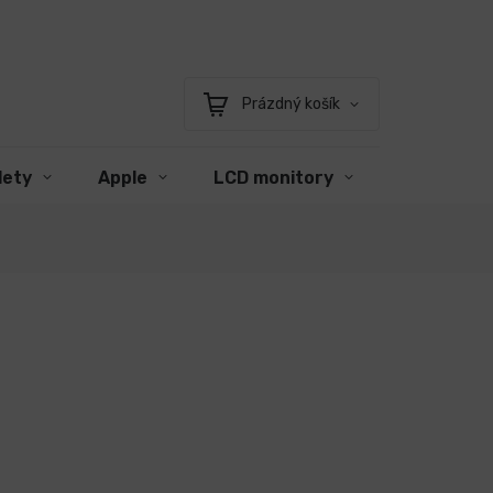
Prázdný košík
Nákupní
košík
lety
Apple
LCD monitory
Příslušens