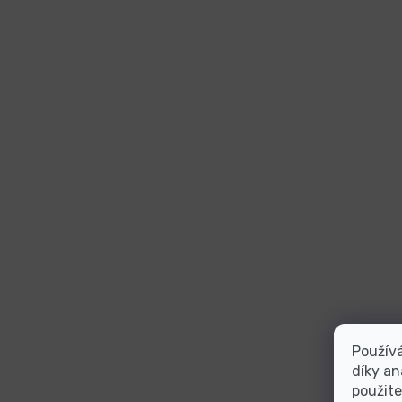
Použív
díky an
použite