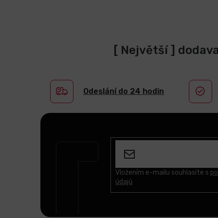
[ Největší ] dodav
Odeslání do 24 hodin
Z
á
p
a
t
Vložením e-mailu souhlasíte s
po
údajů
í