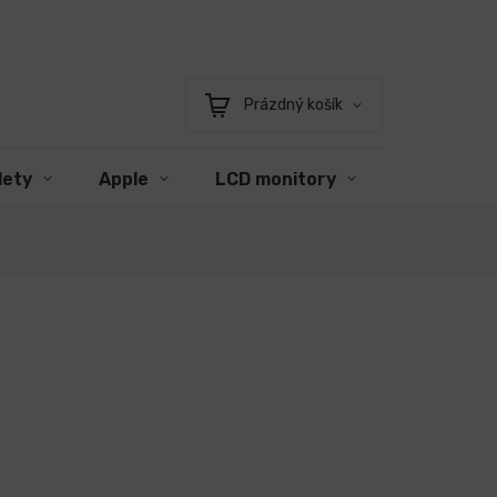
Prázdný košík
Nákupní
košík
lety
Apple
LCD monitory
Příslušens