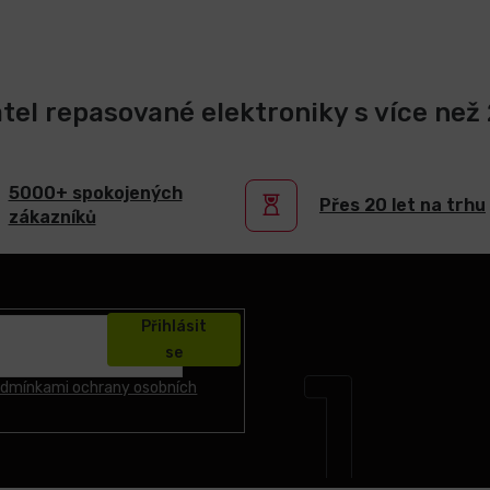
atel repasované elektroniky s více než 2
5000+ spokojených
Přes 20 let na trhu
zákazníků
Přihlásit
se
dmínkami ochrany osobních