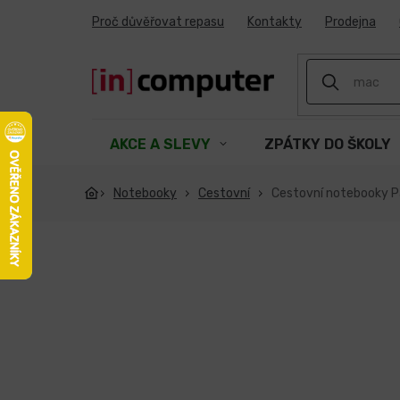
Přejít
Proč důvěřovat repasu
Kontakty
Prodejna
na
obsah
AKCE A SLEVY
ZPÁTKY DO ŠKOLY
Notebooky
Cestovní
Cestovní notebooky P