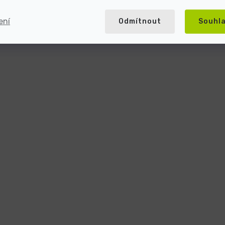
ení
Odmítnout
Souhl