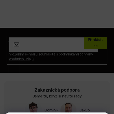
Z
á
Přihlásit
p
se
a
t
Vložením e-mailu souhlasíte s
podmínkami ochrany
osobních údajů
í
Zákaznická podpora
Jsme tu, když si nevíte rady
Dominik
Jakub