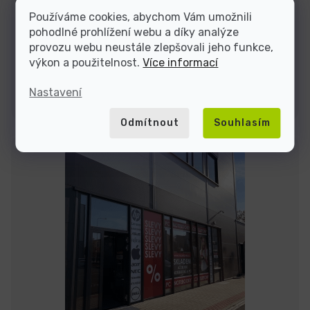
Používáme cookies, abychom Vám umožnili
pohodlné prohlížení webu a díky analýze
Jsme tu do
provozu webu neustále zlepšovali jeho funkce,
výkon a použitelnost.
Více informací
Kontakty
Nastavení
Odmítnout
Souhlasím