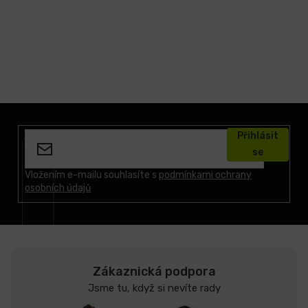
Z
á
Přihlásit
p
se
a
t
Vložením e-mailu souhlasíte s
podmínkami ochrany
osobních údajů
í
Zákaznická podpora
Jsme tu, když si nevíte rady