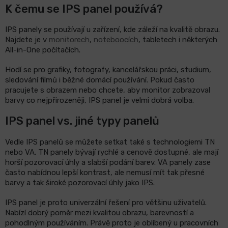
K čemu se IPS panel používá?
IPS panely se používají u zařízení, kde záleží na kvalitě obrazu.
Najdete je v
monitorech
,
noteboocích
, tabletech i některých
All-in-One počítačích.
Hodí se pro grafiky, fotografy, kancelářskou práci, studium,
sledování filmů i běžné domácí používání. Pokud často
pracujete s obrazem nebo chcete, aby monitor zobrazoval
barvy co nejpřirozeněji, IPS panel je velmi dobrá volba.
IPS panel vs. jiné typy panelů
Vedle IPS panelů se můžete setkat také s technologiemi TN
nebo VA. TN panely bývají rychlé a cenově dostupné, ale mají
horší pozorovací úhly a slabší podání barev. VA panely zase
často nabídnou lepší kontrast, ale nemusí mít tak přesné
barvy a tak široké pozorovací úhly jako IPS.
IPS panel je proto univerzální řešení pro většinu uživatelů.
Nabízí dobrý poměr mezi kvalitou obrazu, barevností a
pohodlným používáním. Právě proto je oblíbený u pracovních