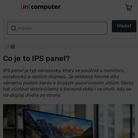
Přejít
na
Nákupn
obsah
košík
AKCE
Hledat
A
SLEVY
ZPÁTKY
DO
Co je to IPS panel?
ŠKOLY
IPS panel je typ obrazovky, který se používá u monitorů,
notebooků a dalších displejů. Je oblíbený hlavně díky
Notebooky
věrnému podání barev a širokým pozorovacím úhlům. Obraz
tak zůstává dobře čitelný a barevně stálý i ve chvíli, kdy se
Počítače
na displej díváte ze strany.
Telefony
a
tablety
Apple