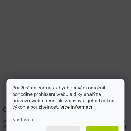
Používáme cookies, abychom Vám umožnili
pohodlné prohlížení webu a díky analýze
provozu webu neustále zlepšovali jeho funkce,
výkon a použitelnost.
Více informací
Chcete se dozvědět víc?
Nastavení
Prohlédněte si
naši nabídku monitorů
a pokud nevíte, jestli je
IPS panel pro vás ten pravý,
neváhejte nás kontaktovat
. Rádi