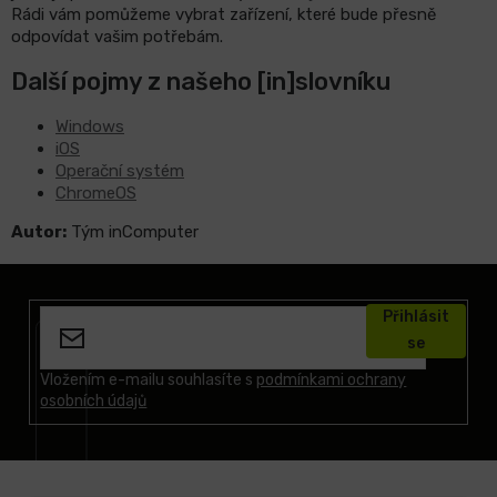
Rádi vám pomůžeme vybrat zařízení, které bude přesně
odpovídat vašim potřebám.
Další pojmy z našeho [in]slovníku
Windows
iOS
Operační systém
ChromeOS
Autor:
Tým inComputer
Z
á
Přihlásit
p
se
a
t
Vložením e-mailu souhlasíte s
podmínkami ochrany
osobních údajů
í