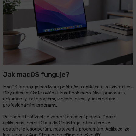
LCD
monitory
Příslušenství
Značky
Jak macOS funguje?
MacOS propojuje hardware počítače s aplikacemi a uživatelem.
Díky němu můžete ovládat MacBook nebo Mac, pracovat s
dokumenty, fotografiemi, videem, e-maily, internetem i
profesionálními programy.
Po zapnutí zařízení se zobrazí pracovní plocha, Dock s
aplikacemi, horní lišta a další nástroje, přes které se
dostanete k souborům, nastavení a programům. Aplikace lze
instalovat z App Storu nebo přímo od vývojářů.