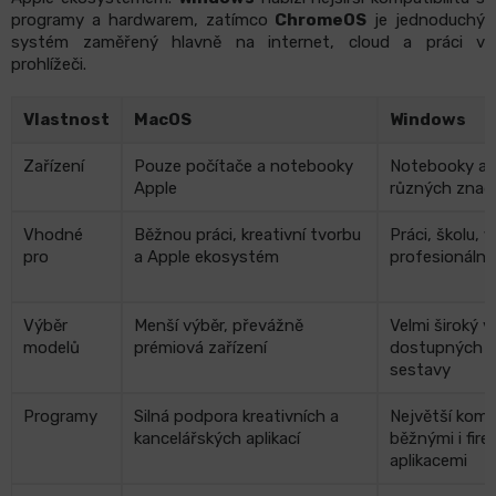
programy a hardwarem, zatímco
ChromeOS
je jednoduchý
systém zaměřený hlavně na internet, cloud a práci v
prohlížeči.
Vlastnost
MacOS
Windows
Zařízení
Pouze počítače a notebooky
Notebooky a 
Apple
různých znač
Vhodné
Běžnou práci, kreativní tvorbu
Práci, školu, fi
pro
a Apple ekosystém
profesionální
Výběr
Menší výběr, převážně
Velmi široký v
modelů
prémiová zařízení
dostupných p
sestavy
Programy
Silná podpora kreativních a
Největší kompa
kancelářských aplikací
běžnými i fir
aplikacemi