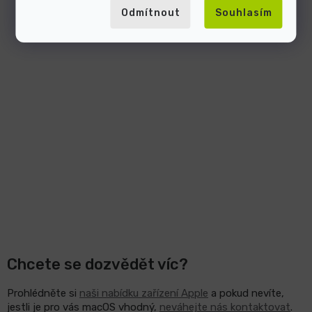
Odmítnout
Souhlasím
Chcete se dozvědět víc?
Prohlédněte si
naši nabídku zařízení Apple
a pokud nevíte,
jestli je pro vás macOS vhodný,
neváhejte nás kontaktovat
.