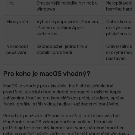
Hry
Omezenější nabídka her než u
Nejlepší podp
Windows
herního hard
Ekosystém
Výborné propojení s iPhonem,
Dobrá kompati
iPadem a dalšími Apple
různými znač
zařízeními
příslušenství
Náročnost
Jednoduché, jednotné a
Univerzální s
používání
stabilní prostředí
širokými mož
nastavení
Pro koho je macOS vhodný?
MacOS je vhodný pro uživatele, kteří chtějí přehledné
prostředí, stabilní chod a dobré propojení s dalšími Apple
zařízeními. Hodí se pro kancelářskou práci, studium, správu
fotek, grafiku, střih videa, hudbu i každodenní používání.
Pokud už používáte iPhone nebo iPad, může pro vás být
MacBook s macOS velmi pohodlnou volbou. Pokud ale
potřebujete specifický firemní software, náročné hraní her
nebo co nejširší výběr zařízení, může být vhodnější Windows.