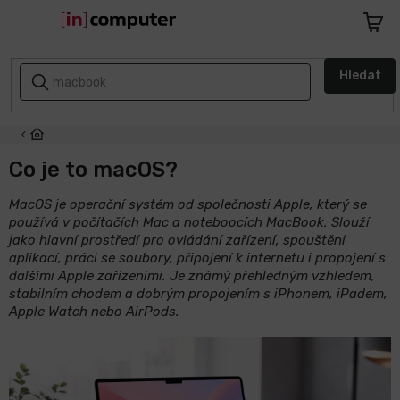
Přejít
na
Nákupn
obsah
košík
AKCE
Hledat
A
SLEVY
ZPÁTKY
DO
Co je to macOS?
ŠKOLY
MacOS je operační systém od společnosti Apple, který se
používá v počítačích Mac a noteboocích MacBook. Slouží
Notebooky
jako hlavní prostředí pro ovládání zařízení, spouštění
aplikací, práci se soubory, připojení k internetu i propojení s
Počítače
dalšími Apple zařízeními. Je známý přehledným vzhledem,
stabilním chodem a dobrým propojením s iPhonem, iPadem,
Apple Watch nebo AirPods.
Telefony
a
tablety
Apple