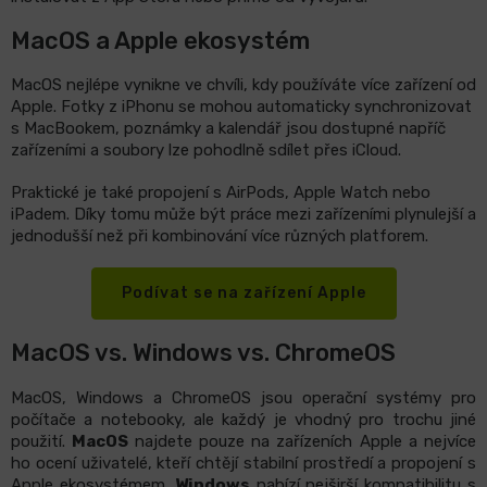
MacOS a Apple ekosystém
MacOS nejlépe vynikne ve chvíli, kdy používáte více zařízení od
Apple. Fotky z iPhonu se mohou automaticky synchronizovat
s MacBookem, poznámky a kalendář jsou dostupné napříč
zařízeními a soubory lze pohodlně sdílet přes iCloud.
Praktické je také propojení s AirPods, Apple Watch nebo
iPadem. Díky tomu může být práce mezi zařízeními plynulejší a
jednodušší než při kombinování více různých platforem.
Podívat se na zařízení Apple
MacOS vs. Windows vs. ChromeOS
MacOS, Windows a ChromeOS jsou operační systémy pro
počítače a notebooky, ale každý je vhodný pro trochu jiné
použití.
MacOS
najdete pouze na zařízeních Apple a nejvíce
ho ocení uživatelé, kteří chtějí stabilní prostředí a propojení s
Apple ekosystémem.
Windows
nabízí nejširší kompatibilitu s