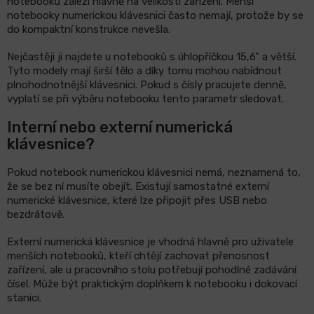
notebooků záleží hlavně na velikosti zařízení. Menší
notebooky numerickou klávesnici často nemají, protože by se
do kompaktní konstrukce nevešla.
Nejčastěji ji najdete u notebooků s úhlopříčkou 15,6" a větší.
Tyto modely mají širší tělo a díky tomu mohou nabídnout
plnohodnotnější klávesnici. Pokud s čísly pracujete denně,
vyplatí se při výběru notebooku tento parametr sledovat.
Interní nebo externí numerická
klávesnice?
Pokud notebook numerickou klávesnici nemá, neznamená to,
že se bez ní musíte obejít. Existují samostatné externí
numerické klávesnice, které lze připojit přes USB nebo
bezdrátově.
Externí numerická klávesnice je vhodná hlavně pro uživatele
menších notebooků, kteří chtějí zachovat přenosnost
zařízení, ale u pracovního stolu potřebují pohodlné zadávání
čísel. Může být praktickým doplňkem k notebooku i dokovací
stanici.