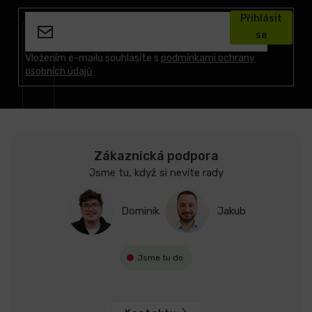
á
Přihlásit
p
se
a
t
Vložením e-mailu souhlasíte s
podmínkami ochrany
osobních údajů
í
Zákaznická podpora
Jsme tu, když si nevíte rady
Dominik
Jakub
Jsme tu do