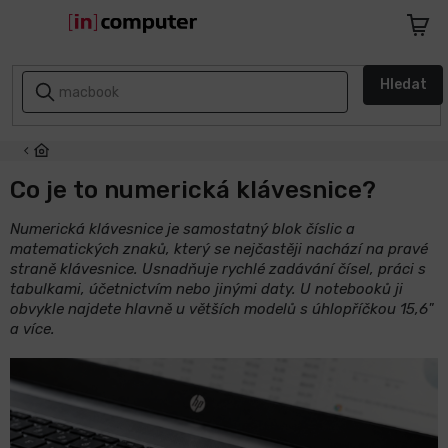
Přejít
na
Nákupn
obsah
košík
AKCE
Hledat
A
SLEVY
ZPÁTKY
DO
Co je to numerická klávesnice?
ŠKOLY
Numerická klávesnice je samostatný blok číslic a
matematických znaků, který se nejčastěji nachází na pravé
Notebooky
straně klávesnice. Usnadňuje rychlé zadávání čísel, práci s
tabulkami, účetnictvím nebo jinými daty. U notebooků ji
Počítače
obvykle najdete hlavně u větších modelů s úhlopříčkou 15,6"
a více.
Telefony
a
tablety
Apple