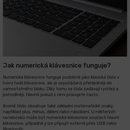
LCD
monitory
Příslušenství
Značky
Jak numerická klávesnice funguje?
Numerická klávesnice funguje podobně jako klasická čísla v
horní řadě klávesnice, ale je uspořádaná přehledněji do
samostatného bloku. Díky tomu se čísla zadávají rychleji a
pohodlněji, hlavně pokud s nimi pracujete často.
Kromě číslic obsahuje také základní matematické znaky,
například plus, mínus, dělení nebo násobení. U některých
notebooků může být numerická klávesnice součástí hlavní
klávesnice, případně ji lze připojit externě přes USB nebo
Bluetooth.