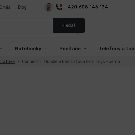
+420 608 146 134
O nás
Blog
Hledat
Notebooky
Počítače
Telefony a tab
drátové
Connect IT Doodle 3 bezdrátová herní myš - černá