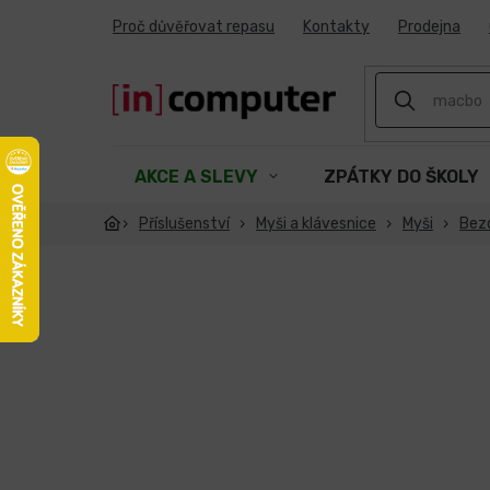
Přejít
Proč důvěřovat repasu
Kontakty
Prodejna
na
obsah
AKCE A SLEVY
ZPÁTKY DO ŠKOLY
Příslušenství
Myši a klávesnice
Myši
Bez