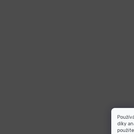
Použív
díky an
použite