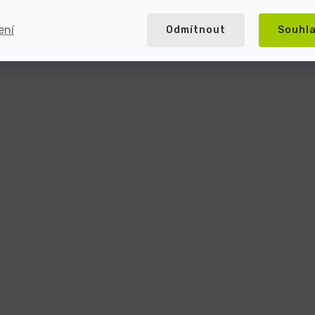
ení
Odmítnout
Souhl