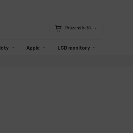
Prázdný košík
Nákupní
košík
lety
Apple
LCD monitory
Příslušens