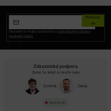
Z
á
Přihlásit
p
se
a
t
Vložením e-mailu souhlasíte s
podmínkami ochrany
osobních údajů
í
Zákaznická podpora
Jsme tu, když si nevíte rady
Dominik
Jakub
Jsme tu do