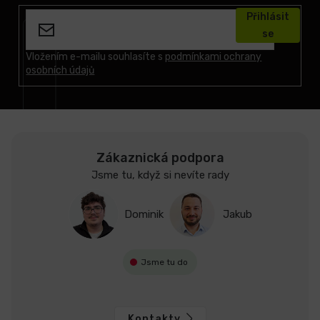
á
Přihlásit
p
se
a
t
Vložením e-mailu souhlasíte s
podmínkami ochrany
osobních údajů
í
Zákaznická podpora
Jsme tu, když si nevíte rady
Dominik
Jakub
Jsme tu do
Kontakty