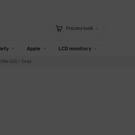
Prázdný košík
Nákupní
košík
lety
Apple
LCD monitory
Příslušens
 NVMe SSD / Šedá