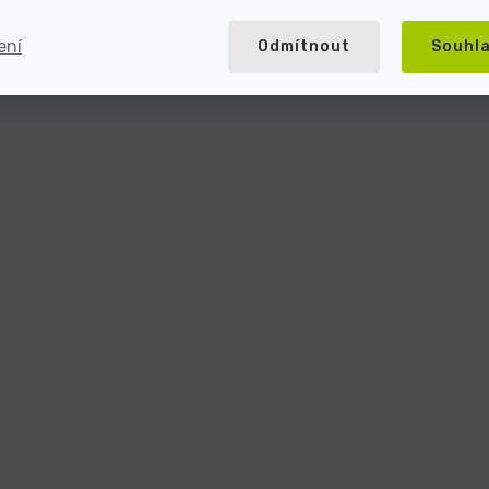
ení
Odmítnout
Souhl