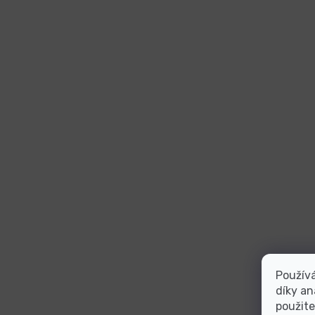
Použív
díky an
použite