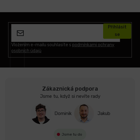
Z
á
Přihlásit
p
se
a
t
Vložením e-mailu souhlasíte s
podmínkami ochrany
osobních údajů
í
Zákaznická podpora
Jsme tu, když si nevíte rady
Dominik
Jakub
Jsme tu do