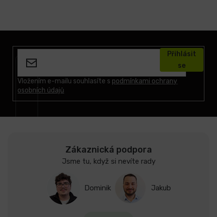
Z
á
Přihlásit
p
se
a
t
Vložením e-mailu souhlasíte s
podmínkami ochrany
osobních údajů
í
Zákaznická podpora
Jsme tu, když si nevíte rady
Dominik
Jakub