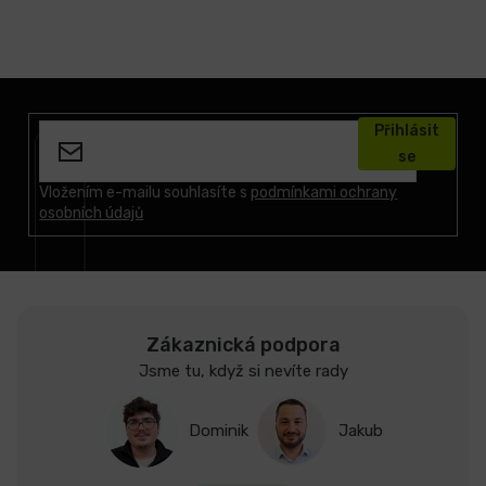
Z
á
Přihlásit
p
se
a
t
Vložením e-mailu souhlasíte s
podmínkami ochrany
osobních údajů
í
Zákaznická podpora
Jsme tu, když si nevíte rady
Dominik
Jakub