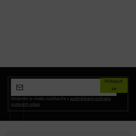
Z
á
Přihlásit
p
se
a
t
Vložením e-mailu souhlasíte s
podmínkami ochrany
osobních údajů
í