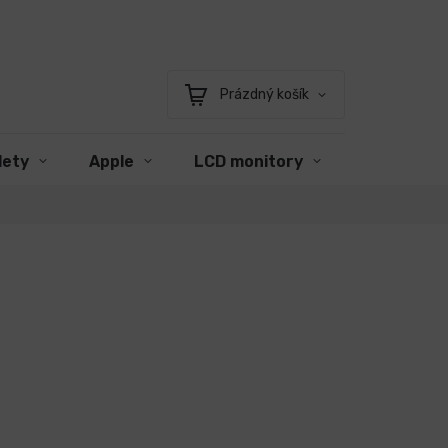
Prázdný košík
Nákupní
košík
lety
Apple
LCD monitory
Příslušens