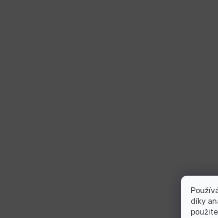
Použív
díky an
použite