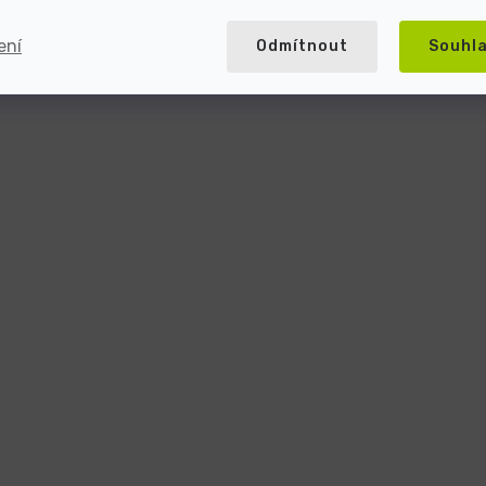
ení
Odmítnout
Souhl