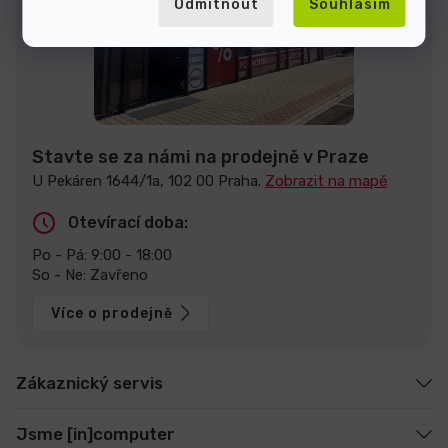
Odmítnout
Souhlasím
Stavte se za námi na prodejně v Praze
U Pekáren 1644/1a, 102 00 Praha.
Zobrazit na mapě
Otevírací doba:
Po - Pá: 9:00 - 18:00
So - Ne: Zavřeno
Více o prodejně
Zákaznický servis
Jsme [in]computer