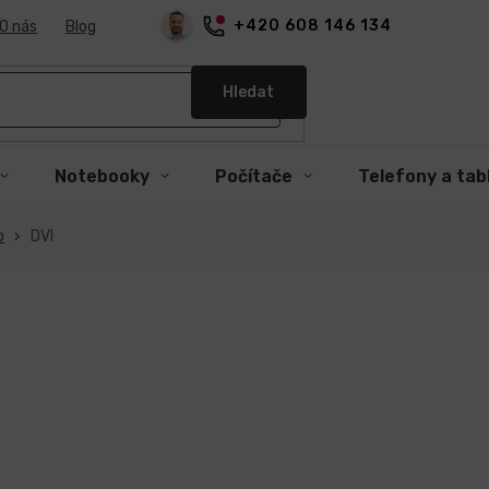
+420 608 146 134
O nás
Blog
Hledat
Notebooky
Počítače
Telefony a tab
o
DVI