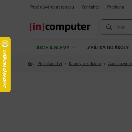
Přejít
Proč důvěřovat repasu
Kontakty
Prodejna
na
obsah
AKCE A SLEVY
ZPÁTKY DO ŠKOLY
Příslušenství
Kabely a redukce
Audio a vide