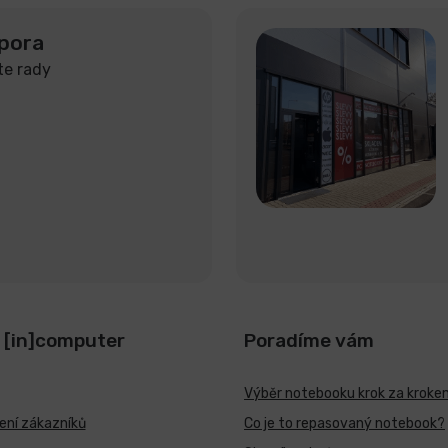
pora
te rady
 [in]computer
Poradíme vám
Výběr notebooku krok za kroke
ní zákazníků
Co je to repasovaný notebook?