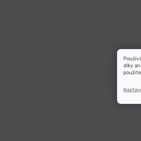
Použív
díky an
použite
Nastav