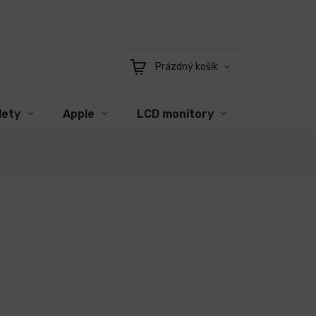
Prázdný košík
Nákupní
košík
lety
Apple
LCD monitory
Příslušens