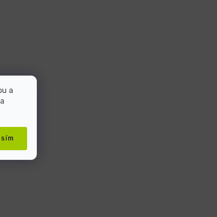
bu a
 a
asím