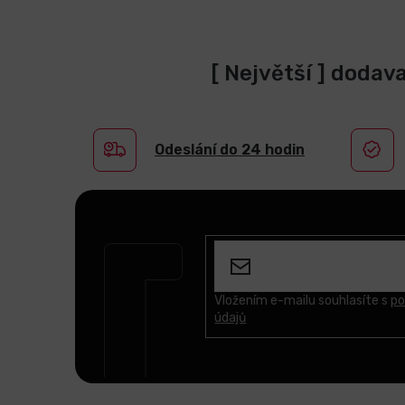
[ Největší ] dodav
Odeslání do 24 hodin
Z
á
p
a
t
Vložením e-mailu souhlasíte s
po
údajů
í