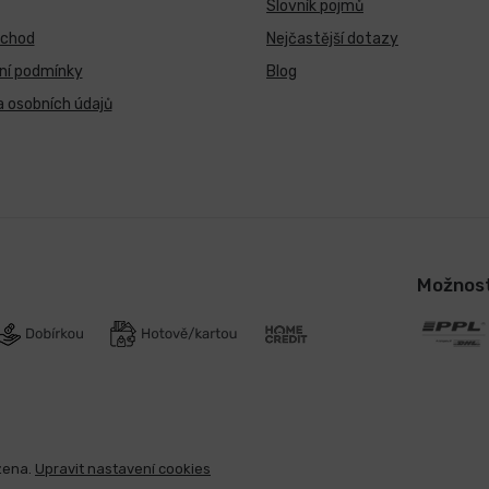
Slovník pojmů
bchod
Nejčastější dotazy
ní podmínky
Blog
 osobních údajů
Možnost
zena.
Upravit nastavení cookies