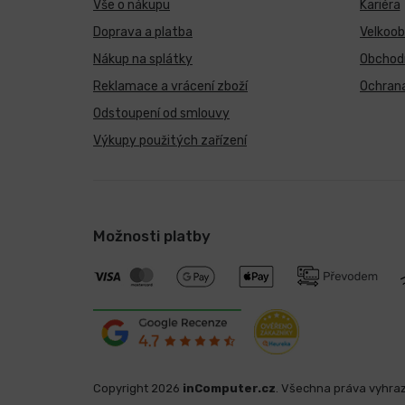
Vše o nákupu
Kariéra
Doprava a platba
Velkoo
Nákup na splátky
Obchod
Reklamace a vrácení zboží
Ochrana
Odstoupení od smlouvy
Výkupy použitých zařízení
Možnosti platby
Copyright 2026
inComputer.cz
. Všechna práva vyhra