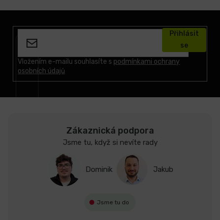
Z
á
Přihlásit
p
se
a
t
Vložením e-mailu souhlasíte s
podmínkami ochrany
osobních údajů
í
Zákaznická podpora
Jsme tu, když si nevíte rady
Dominik
Jakub
Jsme tu do