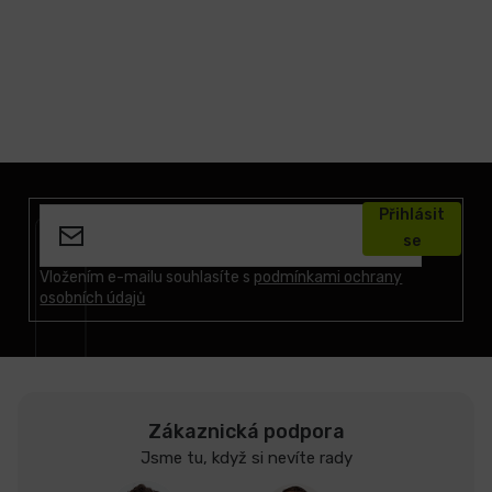
Z
á
Přihlásit
p
se
a
t
Vložením e-mailu souhlasíte s
podmínkami ochrany
osobních údajů
í
Zákaznická podpora
Jsme tu, když si nevíte rady