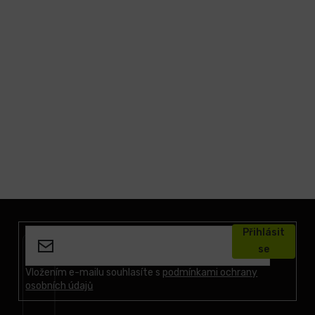
Z
á
Přihlásit
p
se
a
t
Vložením e-mailu souhlasíte s
podmínkami ochrany
osobních údajů
í