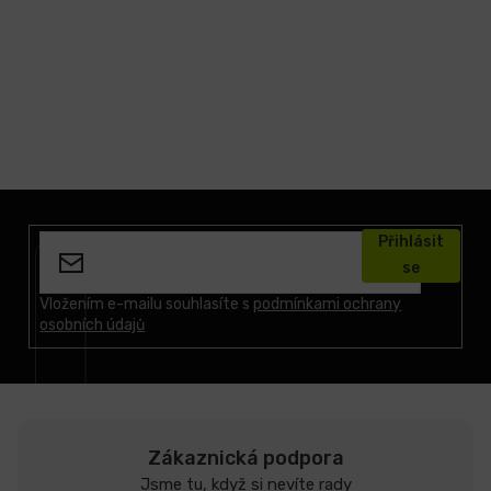
Z
á
Přihlásit
p
se
a
t
Vložením e-mailu souhlasíte s
podmínkami ochrany
osobních údajů
í
Zákaznická podpora
Jsme tu, když si nevíte rady