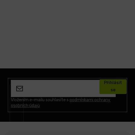
Z
á
Přihlásit
p
se
a
t
Vložením e-mailu souhlasíte s
podmínkami ochrany
osobních údajů
í